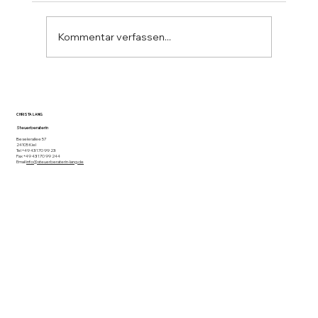
Kommentar verfassen...
Informationsbrief Mai 2026
CHRISTA LANG
Steuerberaterin
Beselerallee 57
24105 Kiel
Tel +49 431 70 99 23
Fax +49 431 70 99 244
Email
info@steuerberaterin-lang.de