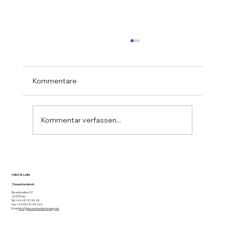
Kommentare
Kommentar verfassen...
Informationsbrief Mai 2026
CHRISTA LANG
Steuerberaterin
Beselerallee 57
24105 Kiel
Tel +49 431 70 99 23
Fax +49 431 70 99 244
Email
info@steuerberaterin-lang.de