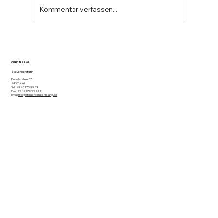
Kommentar verfassen...
Informationsbrief Mai 2026
CHRISTA LANG
Steuerberaterin
Beselerallee 57
24105 Kiel
Tel +49 431 70 99 23
Fax +49 431 70 99 244
Email
info@steuerberaterin-lang.de